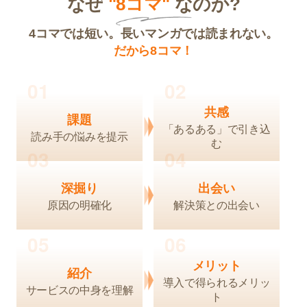
なぜ
"8コマ"
なのか?
4コマでは短い。長いマンガでは読まれない。
だから8コマ！
01
02
共感
課題
「あるある」で引き込
読み手の悩みを提示
む
03
04
深掘り
出会い
原因の明確化
解決策との出会い
05
06
メリット
紹介
導入で得られるメリッ
サービスの中身を理解
ト