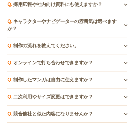
な範囲で対応いたしますのでご相談ください。ヒアリン
Q.
採用広報や社内向け資料にも使えますか？
マと相性が良いです。専門的なサービスや説明が長くな
グシートをご提出いただいた場合、閑散期であればお申
りがちな商材でも、マンガにすることで「誰が困ってい
A.
はい、営業用途だけでなく、採用広報や社内向け資料
込みいただいた当日中に初校提出も可能です。
るのか」「何が課題なのか」「導入するとどう変わるの
Q.
キャラクターやナビゲーターの雰囲気は選べます
にも活用できます。たとえば、会社の魅力紹介、仕事内
か」を短時間で伝えやすくなります。難しい話ほど、マ
か？
容の説明、社員教育、制度案内、理念浸透、サービス理
ンガにすると伝わります。
解促進などにも対応可能です。文字だけでは伝わりにく
A.
はい、サービス内容やターゲットに合わせて調整可能
い内容を、マンガでわかりやすく整理できます。
Q.
制作の流れを教えてください。
です。親しみやすい雰囲気、ビジネス寄り、女性ナビゲ
ーター、社長風、店舗スタッフ風、専門家風など、伝え
A.
基本的な流れは以下の通りです。お問い合わせ → ヒ
たい印象に合わせてご提案いたします。堅い内容でもや
Q.
オンラインで打ち合わせできますか？
アリング・資料確認 → 8コマの構成案作成 → マンガデ
わらかく見せたい、逆に信頼感を出したいなど、目的に
ザイン制作 → ご確認・修正 → 納品。最初の段階で、使
A.
はい、オンラインでのお打ち合わせにも対応しており
応じて表現を調整します。
用目的やターゲット、伝えたい内容を確認し、最適な構
Q.
制作したマンガは自由に使えますか？
ます。遠方のお客様でも、Zoom等を活用してヒアリン
成をご提案いたします。
グや内容確認が可能です。資料やWebサイトを共有いた
A.
基本的には、事前に確認した用途の範囲でご利用いた
だきながら進めることもできますので、全国どこからで
Q.
二次利用やサイズ変更はできますか？
だけます。Webサイト、営業資料、チラシ、SNS投稿、
もご相談いただけます。
展示会配布物など、使用予定の媒体を事前にお知らせく
A.
はい、対応可能です。たとえば、A4チラシ用に制作し
ださい。二次利用や別媒体への展開をご希望の場合も、
Q.
競合他社と似た内容になりませんか？
たマンガをInstagram投稿用にリサイズしたり、LP掲載
事前にご相談いただければ対応可能です。
用に調整したりすることができます。一度制作したマン
A.
お客様ごとのサービス内容、強み、ターゲット、導入
ガを複数の営業・広報媒体で活用することで、費用対効
メリットをヒアリングしたうえで構成を作成します。そ