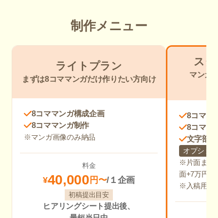
制作メニュー
スタ
ライトプラン
マンガを
まずは8コママンガだけ作りたい方向け
8コママンガ構成企画
8コママ
8コママンガ制作
8コママ
※マンガ画像のみ納品
文字部分
オプショ
※片面また
料金
面+7万円)
40,000
¥
円〜
/１企画
※入稿用P
初稿提出目安
ヒアリングシート提出後、
最短当日中