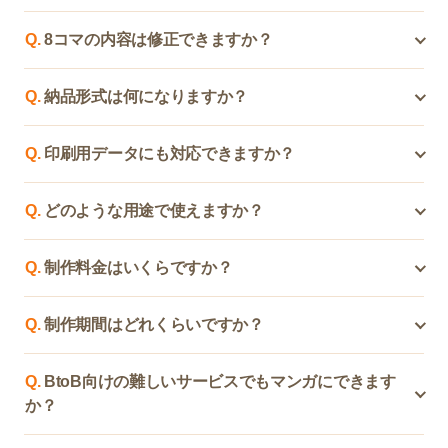
見てもらえる形にしたい」「LPやチラシの内容を整理し
らで8コマの構成案やセリフ案を作成いたします。もち
A.
はい、対応可能です。既存のLP、会社案内、営業資
たい」このような段階からでも、お気軽にご相談いただ
ろん、すでに原稿や伝えたいストーリーがある場合は、
Q.
8コマの内容は修正できますか？
料、パンフレット、サービス資料などをもとに、内容を
けます。
それをもとに制作することも可能です。短納期ご希望の
整理して8コママンガ化できます。文章だけでは伝わり
A.
はい、修正対応も可能です。初回の構成案やデザイン
お客様用にヒアリングシートをご用意しております。
にくい内容も、マンガにすることで「誰の、どんな悩み
Q.
納品形式は何になりますか？
をご確認いただき、表現の調整、セリフの変更、登場人
を、どう解決するのか」が伝わりやすくなります。
物の雰囲気、訴求ポイントの見直しなどを行えます。お
A.
用途に合わせて、各種形式で納品可能です。主に、
客様のサービス内容やターゲットに合うよう、完成まで
Q.
印刷用データにも対応できますか？
PNG、JPEG、PDFなどでの納品に対応しております。
丁寧に調整いたします。
A4チラシ用、Web掲載用、Instagram投稿用、営業資料
A.
はい、対応可能です。A4チラシ、パンフレット、店頭
への挿入用など、使用シーンに合わせたサイズ調整もご
Q.
どのような用途で使えますか？
配布物、展示会配布資料など、印刷用途を想定したデー
相談いただけます。
タ制作も承ります。必要に応じて、トンボ付きPDF、塗
A.
ハチコマは、さまざまな営業・広報シーンでご活用い
り足し対応など、印刷会社への入稿を想定したデータ形
Q.
制作料金はいくらですか？
ただけます。たとえば、営業資料、チラシ、LP、パンフ
式についてもご相談ください。
レット、展示会配布物、Instagram投稿、メルマガ、採用
A.
制作内容や用途、必要なデザイン範囲によって異なり
説明資料、社内向け資料などに活用可能です。「まず興
Q.
制作期間はどれくらいですか？
ます。8コママンガ単体の制作、A4チラシ化、Instagram
味を持ってもらう」「難しい内容をわかりやすく伝え
用画像への展開、LP掲載用デザインなど、ご希望に応じ
A.
内容や修正回数によって異なりますが、構成内容が固
る」「商談のきっかけをつくる」といった場面に向いて
てお見積もりいたします。まずはご希望の用途や参考資
Q.
BtoB向けの難しいサービスでもマンガにできます
まっている場合は比較的スムーズに制作可能です。通常
います。
料をお知らせいただければ、最適な制作プランをご提案
か？
は、ヒアリング後に構成案を作成し、その後デザイン制
いたします。
作・修正を経て納品となります。お急ぎの場合も、可能
A.
はい、むしろBtoB向けの複雑なサービスこそ、ハチコ