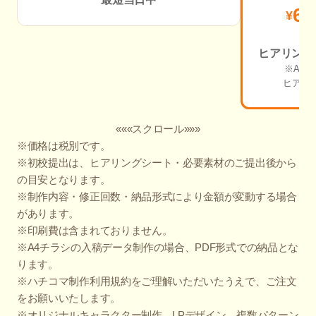
60
¥
ヒアリング
※A4
ヒアリ
«««スクロール»»»
※価格は税別です。
※初校提出は、ヒアリングシート・必要素材のご提出後から
の目安となります。
※制作内容・修正回数・納品形式により金額が変動する場合
があります。
※印刷費は含まれておりません。
※A4チラシの入稿データ制作の場合、PDF形式での納品とな
ります。
※ハチコマ制作利用規約をご理解いただいたうえで、ご注文
をお願いいたします。
※オリジナルキャラクター制作、LPデザイン、複数パターン